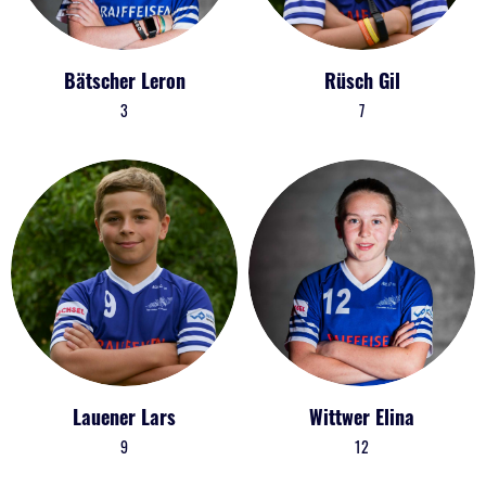
Bätscher Leron
Rüsch Gil
3
7
Lauener Lars
Wittwer Elina
9
12